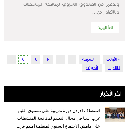
وبدعم من الصندوق الاسيوي لمكافحة المنشطات
وبالتعاون مع…
اقرأ المزيد
Pagination
First
« الأولى
‹ السابقة
Previous
1
الصفحة
2
الصفحة
3
الصفحة
4
الصفحة
5
Current
6
الصفحة
page
page
page
التالي ›
الصفحة
Last
الأخيرة »
التالية
page
اخر الأخبار
استضاف الاردن دورة تدريبية على مستوى إقليم
غرب اسيا في مجال التعليم لمكافحة المنشطات
على هامش الاجتماع السنوي لمنظمة إقليم غرب