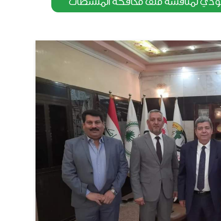
عد حمودي لمناقشة ملف مكافحة المنشطات