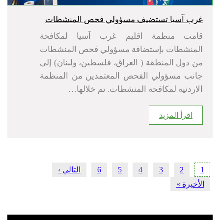
غرب آسيا تستضيف مسؤولي فحص المنشطات
قامت منظمة اقليم غرب آسيا لمكافحة
المنشطات بإستضافة مسؤولي فحص المنشطات
من دول المنطقة ( العراق، فلسطين، ولبنان) إلى
جانب مسؤولي الفحص المعتمدين من المنظمة
الاردنية لمكافحة المنشطات. تم خلالها…
اقرأ المزيد
Pagination
1
Current
2
الصفحة
3
الصفحة
4
الصفحة
5
الصفحة
6
الصفحة
التالي ›
الصفحة
page
التالية
Last
الأخيرة »
page