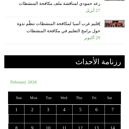
رعد حمودي لمناقشة ملف مكافحة المنشطات
27 أبريل
إقليم غرب آسيا لمكافحة المنشطات تنظّم ندوة
حول برامج التعليم في مكافحة المنشطات
29 أكتوبر
رزنامة الأحداث
February 2026
Sun
Mon
Tue
Wed
Thu
Fri
Sat
1
2
3
4
5
6
7
8
9
10
11
12
13
14