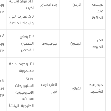
S1.2 مواد ابتنائية
الاردن
بناء اجسام
1/5/2019 -
اخرى
30/4/2023
S5. مدرات البول
ظ
والمواد الحاجبة
4 سنوات
2.3 رفض
البحرين
جوجيتسو
الخضوع
26/5/2019 -
ف
للفحص
25/5/2023
2.1 وجود مادة
محضورة:
S1.1A
4 سنوات
عبد
العاب قوى -
الستيرويدات
العراق
6/5/2019 -
يد
ثروز
الاندروجينية
5/5/2023
الابتنائية
الخارجية المنشأ