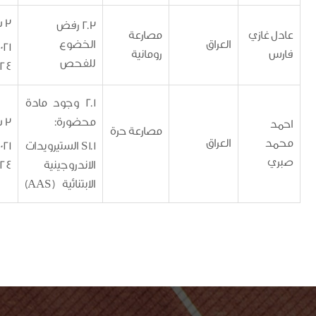
3 سنوات
2.3 رفض
غازي
مصارعة
العراق
الخضوع
29/9/2021 -
رومانية
للفحص
28/9/2024
2.1 وجود مادة
محضورة:
3 سنوات
مصارعة حرة
العراق
S1.1 الستيرويدات
6/12/2021 -
الاندروجينية
5/12/2024
الابتنائية (AAS)