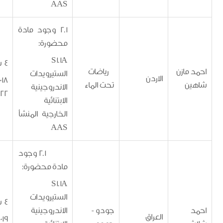
AAS
2.1 وجود مادة
محضورة:
S1.1A
4 سنوات
مازن
رياضات
الستيرويدات
الاردن
11/5/2018 -
ن
تحت الماء
الاندروجينية
10/5/2022
الابتنائية
الخارجية المنشأ
AAS
2.1 وجود
مادة محضورة:
S1.1A
الستيرويدات
4 سنوات
جودو -
الاندروجينية
العراق
5/1/2019 -