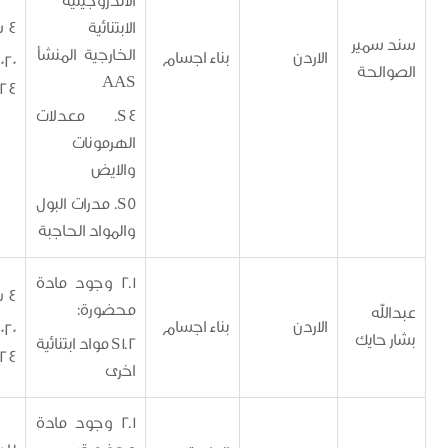
الاندروجينية
الابتنائية
4 سنوات
مير
الخارجية المنشأ
الاردن
بناء اجسام
15/12/2020 -
لحة
AAS
14/12/2024
S4. معدلات
الهرمونات
والايض
S5. مدرات البول
والمواد الحاجبة
2.1 وجود مادة
4 سنوات
محضورة:
ه
الاردن
بناء اجسام
15/12/2020 -
ايك
S1.2 مواد ابتنائية
14/12/2024
اخرى
2.1 وجود مادة