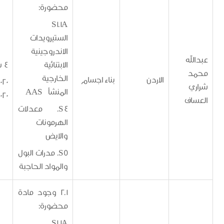
محضورة:
S1.1A
الستيرويدات
الاندروجينية
ه
الابتنائية
4 سنوات
الخارجية
الاردن
بناء اجسام
15/12/2020 -
المنشأ AAS
14/12/2020
ف
S4. معدلات
الهرمونات
والايض
S5. مدرات البول
والمواد الحاجبة
2.1 وجود مادة
محضورة:
S1.1A