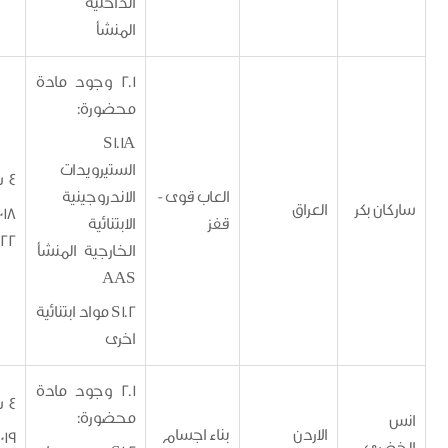
الداخلية
المنشأ
2.1 وجود مادة
محضورة:
S1.1A
الستيرويدات
4 سنوات
العاب قوى -
الاندروجينية
 بكر
العراق
12/12/2018 -
قفز
الابتنائية
11/12/2022
الخارجية المنشأ
AAS
S1.2 مواد ابتنائية
اخرى
2.1 وجود مادة
4 سنوات
محضورة:
الاردن
بناء اجسام
1/5/2019 -