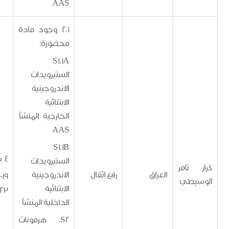
AAS
2.1 وجود مادة
محضورة:
S1.1A
الستيرويدات
الاندروجينية
الابتنائية
الخارجية المنشأ
AAS
S1.1B
4 سنوات
الستيرويدات
ثامر
العراق
رفع اثقال
الاندروجينية
30/7/2019 -
يطي
الابتنائية
29/7/2023
الداخلية المنشأ
S2. هرمونات