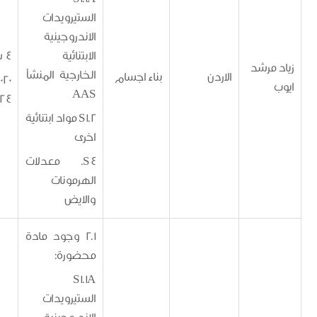
الستيرويدات
الاندروجينية
الابتنائية
4 سنوات
مرشد
الخارجية المنشأ
الاردن
بناء اجسام
15/12/2020 -
AAS
14/12/2024
S1.2 مواد ابتنائية
اخرى
S4. معدلات
الهرمونات
والايض
2.1 وجود مادة
محضورة:
S1.1A
الستيرويدات