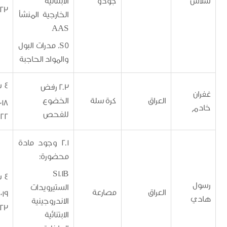
جودو
الابتنائية
4/1/2023
الخارجية المنشأ
AAS
S5. مدرات البول
والمواد الحاجبة
4 سنوات
2.3 رفض
العراق
كرة سلة
الخضوع
12/12/2018 -
للفحص
11/12/2022
2.1 وجود مادة
محضورة:
S1.1B
4 سنوات
الستيرويدات
العراق
مصارعة
18/2/2019 -
الاندروجينية
17/2/2023
الابتنائية